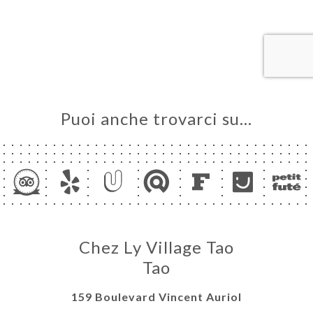
A
LE
NOTA
ERIA
SIONE
NU
Puoi anche trovarci su…
ATTO
Chez Ly Village Tao
Tao
159 Boulevard Vincent Auriol