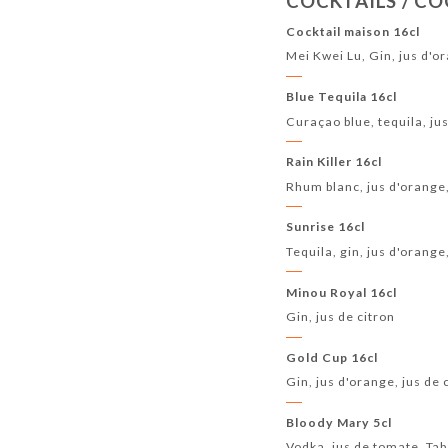
COCKTAILS / CO
LA CUISINE CHINOISE / CHINESE SPECIALTIES
Cocktail maison 16cl
Mei Kwei Lu, Gin, jus d'or
SUGGESTION DU CHEF / CHEF'S SUGGESTION
Blue Tequila 16cl
SPÉCIALITÉS SUR PLAQUE CHAUFFANTE / HOT-P
Curaçao blue, tequila, jus
DIGESTIFS/ DIGESTIF
CARTE DE VINS / WINE
Rain Killer 16cl
Rhum blanc, jus d'orange,
Sunrise 16cl
Tequila, gin, jus d'orang
Minou Royal 16cl
Gin, jus de citron
Gold Cup 16cl
Gin, jus d'orange, jus de 
Bloody Mary 5cl
Vodka, jus de tomate, Ta