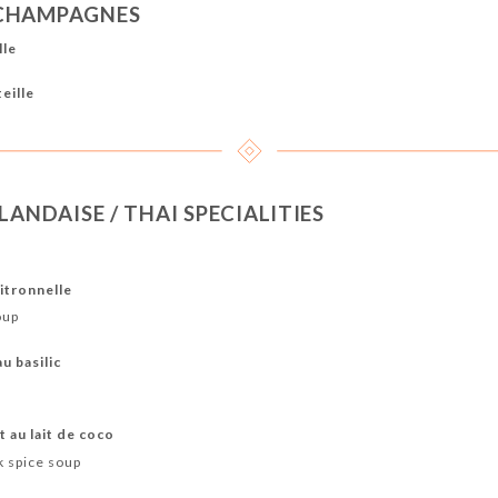
 CHAMPAGNES
lle
eille
LANDAISE / THAI SPECIALITIES
citronnelle
oup
u basilic
 au lait de coco
k spice soup