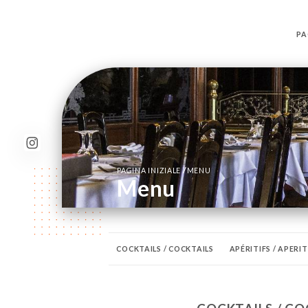
PA
/
PAGINA INIZIALE
MENU
Menu
COCKTAILS / COCKTAILS
APÉRITIFS / APERIT
LA CUISINE THAÏLANDAISE / THAI SPECIALITIES