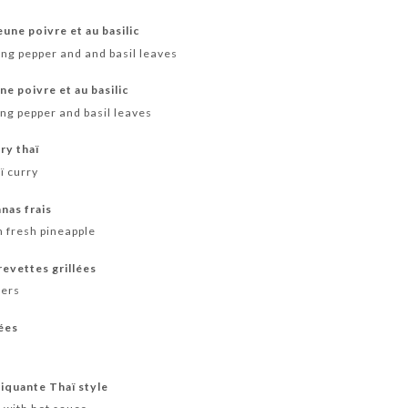
eune poivre et au basilic
ng pepper and and basil leaves
e poivre et au basilic
ng pepper and basil leaves
ry thaï
ï curry
nas frais
h fresh pineapple
evettes grillées
ters
lées
piquante Thaï style