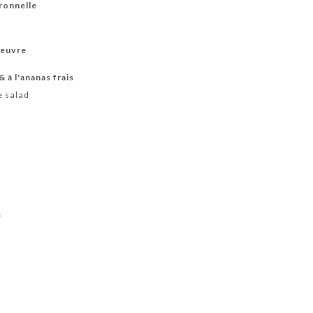
tronnelle
oeuvre
& à l'ananas frais
e salad
s