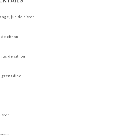
CKTAILS
SPÉCIALITÉS A LA RÔTISSERIE / ROAST SPECIALTIES
ange, jus de citron
SPÉCIALITÉS A LA MARMITE / HOT-POT SPECIALITIES
LATE SPECIALITIES
FRUITS DE MER / SEA FOOD
BOISSONS / DRINKS
 de citron
S AOC
DESSERTS / DESSERT
GLACES / ICE CREAM
 jus de citron
e, grenadine
citron
basco