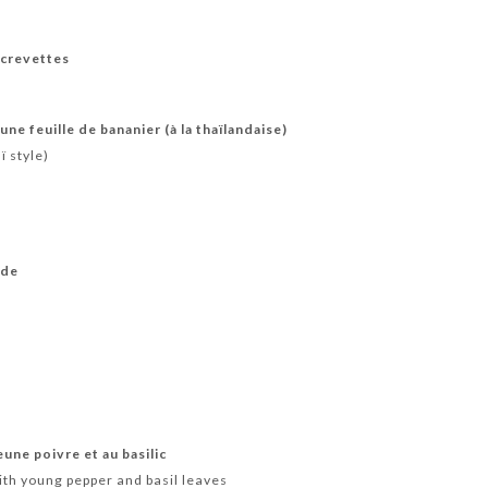
 crevettes
une feuille de bananier (à la thaïlandaise)
ï style)
ade
eune poivre et au basilic
with young pepper and basil leaves