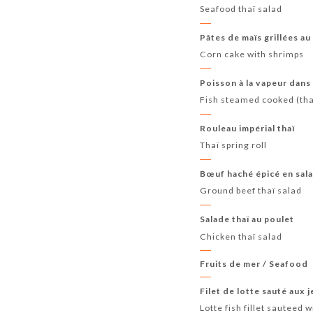
Seafood thaï salad
Pâtes de maïs grillées au
Corn cake with shrimps
Poisson à la vapeur dans 
Fish steamed cooked (tha
Rouleau impérial thaï
Thaï spring roll
Bœuf haché épicé en sal
Ground beef thaï salad
Salade thaï au poulet
Chicken thaï salad
Fruits de mer / Seafood
Filet de lotte sauté aux j
Lotte fish fillet sauteed 