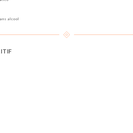
sans alcool
ITIF