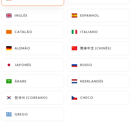
PT
MENU
INGLÊS
INGLÊS
ESPANHOL
ESPANHOL
CATALÃO
CATALÃO
ITALIANO
ITALIANO
简体中文 (CHINÊS)
简体中文 (CHINÊS)
ALEMÃO
ALEMÃO
/
PÁGINA INICIAL
GALERIA
Galeria
JAPONÊS
JAPONÊS
RUSSO
RUSSO
ÁRABE
ÁRABE
NEERLANDÊS
NEERLANDÊS
한국어 (COREANO)
한국어 (COREANO)
CHECO
CHECO
GREGO
GREGO