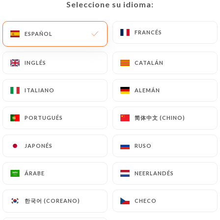
Seleccione su idioma:
Seleccione su idioma:
ES
MENÚ
FRANCÉS
FRANCÉS
ESPAÑOL
ESPAÑOL
INGLÉS
INGLÉS
CATALÁN
CATALÁN
/
INICIO
CONTACTO
ITALIANO
ITALIANO
ALEMÁN
ALEMÁN
Contacto
简体中文 (CHINO)
简体中文 (CHINO)
PORTUGUÉS
PORTUGUÉS
JAPONÉS
JAPONÉS
RUSO
RUSO
ÁRABE
ÁRABE
NEERLANDÉS
NEERLANDÉS
Chez Ly Village Tao Tao
한국어 (COREANO)
한국어 (COREANO)
CHECO
CHECO