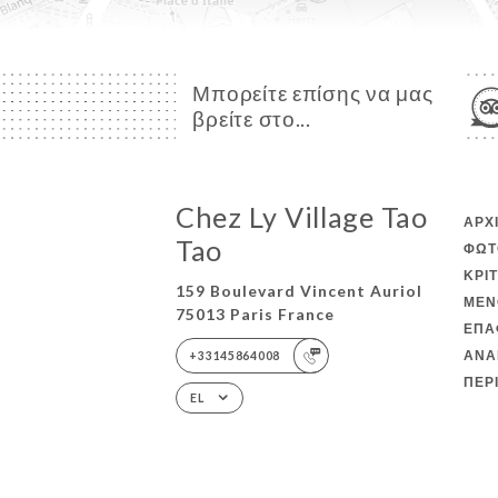
Μπορείτε επίσης να μας
βρείτε στο...
Chez Ly Village Tao
ΑΡΧ
Tao
ΦΩΤ
ΚΡΙ
159 Boulevard Vincent Auriol
ΜΕΝ
75013 Paris France
ΕΠΑ
ΑΝΑ
+33145864008
ΠΕΡ
EL