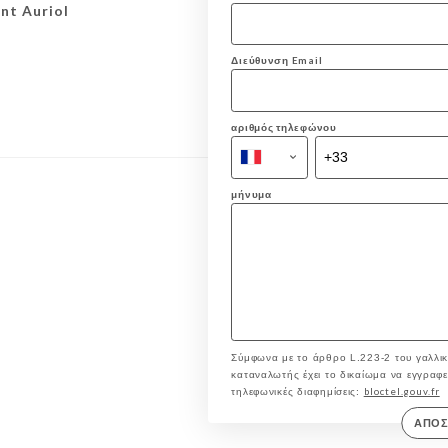
nt Auriol
Διεύθυνση Email
αριθμός τηλεφώνου
μήνυμα
Σύμφωνα με το άρθρο L.223-2 του γαλλικ
καταναλωτής έχει το δικαίωμα να εγγραφεί 
bloctel.gouv.fr
τηλεφωνικές διαφημίσεις:
ΑΠΟ